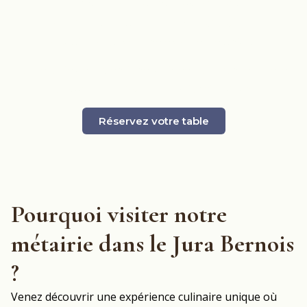
Une Métairie au cœur du Jura Bernois, offrant des
produits locaux et une expérience unique.
La Métairie de la Gentiane, dirigée par Yvan Jeanneret
a rouvert ses portes le 14 janvier 2026.
Réservez votre table
Pourquoi visiter notre
métairie dans le Jura Bernois
?
Venez découvrir une expérience culinaire unique où