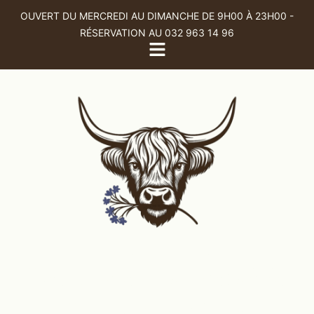
OUVERT DU MERCREDI AU DIMANCHE DE 9H00 À 23H00 -
RÉSERVATION AU 032 963 14 96
Authenticité garantie
Découvrez La Métairie
De La Gentiane